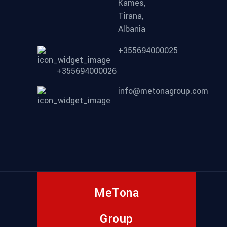
Kames,
Tirana,
Albania
+355694000025
+355694000026
info@metonagroup.com
MeTona
Group