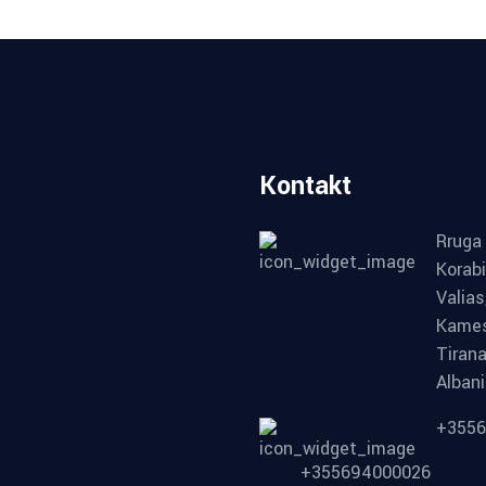
Kontakt
Rruga
Korabi
Valias
Kames
Tirana
Alban
+355
+355694000026