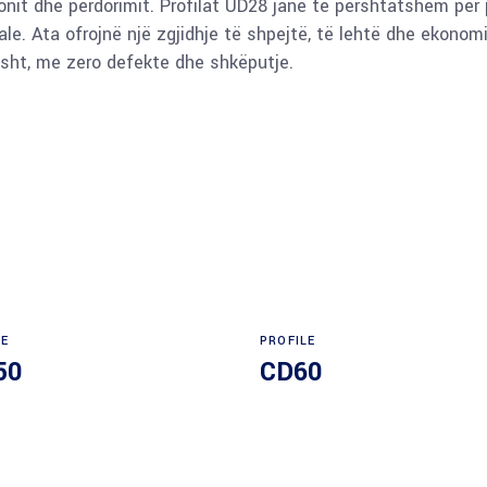
onit dhe përdorimit. Profilat UD28 janë të përshtatshëm për
ale. Ata ofrojnë një zgjidhje të shpejtë, të lehtë dhe ekono
sisht, me zero defekte dhe shkëputje.
LE
PROFILE
50
CD60
Read more
Read more