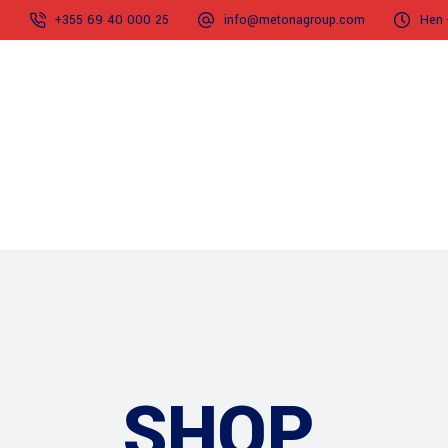
+355 69 40 000 25
info@metonagroup.com
Hen 
Home
Rreth Nesh
SHOP