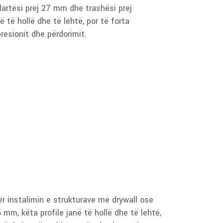
lartësi prej 27 mm dhe trashësi prej
ë të hollë dhe të lehtë, por të forta
resionit dhe përdorimit.
ër instalimin e strukturave me drywall ose
 mm, këta profile janë të hollë dhe të lehtë,