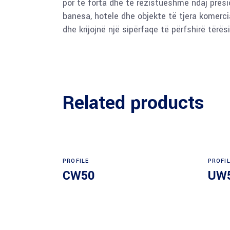
por të forta dhe të rezistueshme ndaj presi
banesa, hotele dhe objekte të tjera komerci
dhe krijojnë një sipërfaqe të përfshirë tërë
Related products
PROFILE
PROFI
CW50
UW
Read more