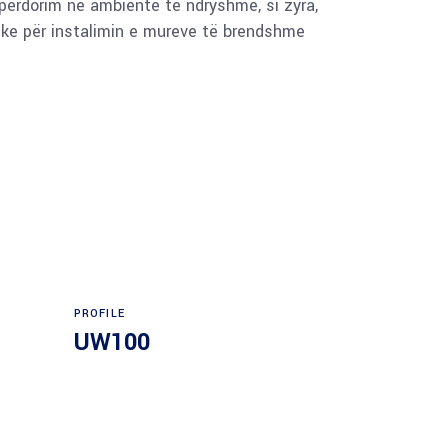
 përdorim në ambiente të ndryshme, si zyra,
mike për instalimin e mureve të brendshme
PROFILE
UW100
Read more