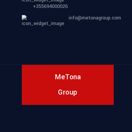
+355694000026
info@metonagroup.com
MeTona
Group