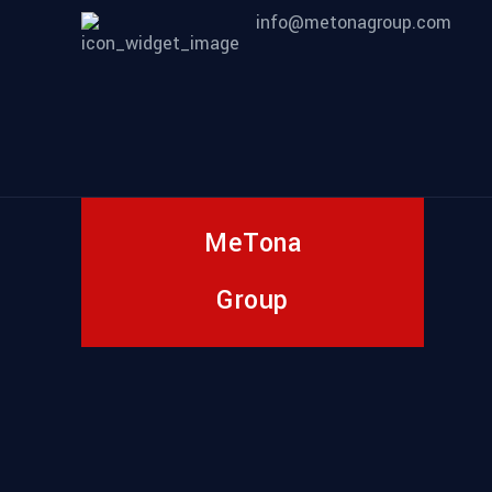
info@metonagroup.com
MeTona
Group