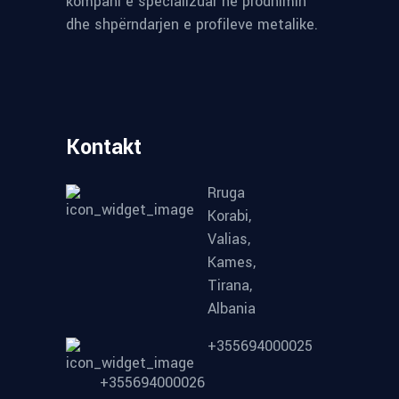
kompani e specializuar në prodhimin
dhe shpërndarjen e profileve metalike.
Kontakt
Rruga
Korabi,
Valias,
Kames,
Tirana,
Albania
+355694000025
+355694000026